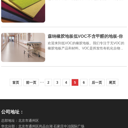
烟，给城市空气质量造成了不良影响。因此，餐饮单
位通过安装油烟在线监控系统...
森纳橡胶地板低VOC不含甲醛的地板-你
值得拥有
欢迎来到低VOC的橡胶地板。我们专注于无VOC的
橡胶地板产品和材料。VOC是挥发性有机化合物，
这是一个很大的发现 今天制造的地板，和家用产
品。VOC是空气质量在任何家庭有害。橡胶地板是
最...
···
首页
前一页
2
3
4
5
6
后一页
尾页
公司地址：
总部地址：北京市通州区
华北分部：北京市通州区尚品台湖 石家庄中冶国际广场