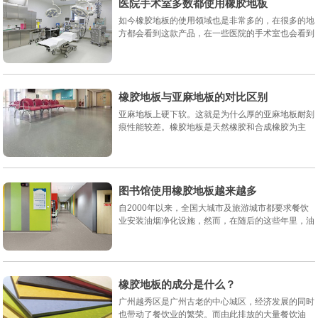
医院手术室多数都使用橡胶地板
如今橡胶地板的使用领域也是非常多的，在很多的地
方都会看到这款产品，在一些医院的手术室也会看到
橡胶地板，它对身体没有任何的危害，而且对于人们
的身体也不有任何的影响，在使用...
橡胶地板与亚麻地板的对比区别
亚麻地板上硬下软。这就是为什么厚的亚麻地板耐刻
痕性能较差。橡胶地板是天然橡胶和合成橡胶为主
料，橡胶有弹性，所以对于乃划痕要比亚麻地板强很
多。...
图书馆使用橡胶地板越来越多
自2000年以来，全国大城市及旅游城市都要求餐饮
业安装油烟净化设施，然而，在随后的这些年里，油
烟扰民投诉并没有下降，反而呈上升趋势，没有达到
净化油烟、节能减排的安装目的...
橡胶地板的成分是什么？
广州越秀区是广州古老的中心城区，经济发展的同时
也带动了餐饮业的繁荣。而由此排放的大量餐饮油