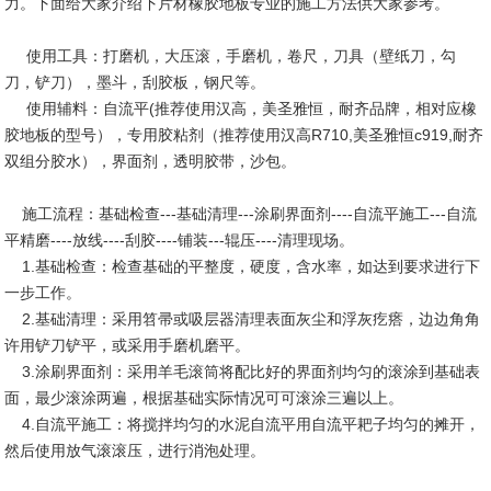
力。下面给大家介绍下片材橡胶地板专业的施工方法供大家参考。
使用工具：打磨机，大压滚，手磨机，卷尺，刀具（壁纸刀，勾
刀，铲刀），墨斗，刮胶板，钢尺等。
使用辅料：自流平(推荐使用汉高，美圣雅恒，耐齐品牌，相对应橡
胶地板的型号），专用胶粘剂（推荐使用汉高R710,美圣雅恒c919,耐齐
双组分胶水），界面剂，透明胶带，沙包。
施工流程：基础检查---基础清理---涂刷界面剂----自流平施工---自流
平精磨----放线----刮胶----铺装---辊压----清理现场。
1.基础检查：检查基础的平整度，硬度，含水率，如达到要求进行下
一步工作。
2.基础清理：采用笤帚或吸层器清理表面灰尘和浮灰疙瘩，边边角角
许用铲刀铲平，或采用手磨机磨平。
3.涂刷界面剂：采用羊毛滚筒将配比好的界面剂均匀的滚涂到基础表
面，最少滚涂两遍，根据基础实际情况可可滚涂三遍以上。
4.自流平施工：将搅拌均匀的水泥自流平用自流平耙子均匀的摊开，
然后使用放气滚滚压，进行消泡处理。