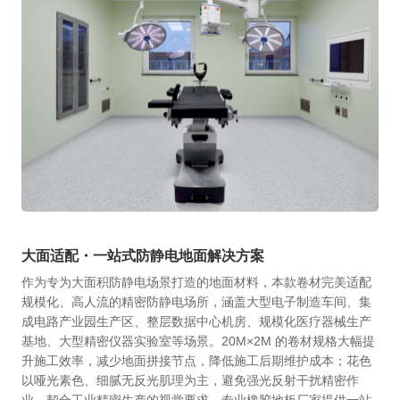
大面适配・一站式防静电地面解决方案
作为专为大面积防静电场景打造的地面材料，本款卷材完美适配
规模化、高人流的精密防静电场所，涵盖大型电子制造车间、集
成电路产业园生产区、整层数据中心机房、规模化医疗器械生产
基地、大型精密仪器实验室等场景。20M×2M 的卷材规格大幅提
升施工效率，减少地面拼接节点，降低施工后期维护成本；花色
以哑光素色、细腻无反光肌理为主，避免强光反射干扰精密作