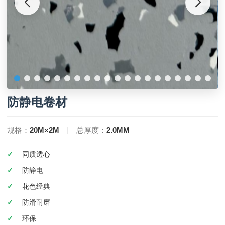
防静电卷材
规格：
20M×2M
|
总厚度：
2.0MM
同质透心
防静电
花色经典
防滑耐磨
环保