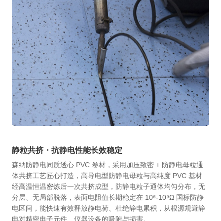
静粒共挤・抗静电性能长效稳定
森纳防静电同质透心 PVC 卷材，采用加压致密 + 防静电母粒通
体共挤工艺匠心打造，高导电型防静电母粒与高纯度 PVC 基材
经高温恒温密炼后一次共挤成型，防静电粒子通体均匀分布，无
分层、无局部脱落，表面电阻值长期稳定在 10⁶-10⁹Ω 国标防静
电区间，能快速有效释放静电荷、杜绝静电累积，从根源规避静
电对精密电子元件、仪器设备的吸附与损害。