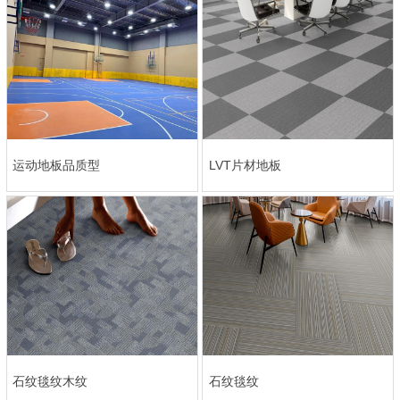
运动地板品质型
LVT片材地板
石纹毯纹木纹
石纹毯纹