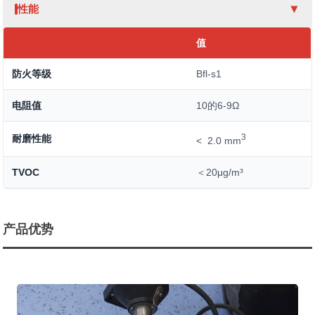
性能
值
防火等级
Bfl-s1
电阻值
10的6-9Ω
3
耐磨性能
< 2.0 mm
TVOC
＜20μg/m³
产品优势